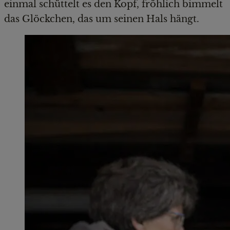
einmal schüttelt es den Kopf, fröhlich bimmelt
das Glöckchen, das um seinen Hals hängt.